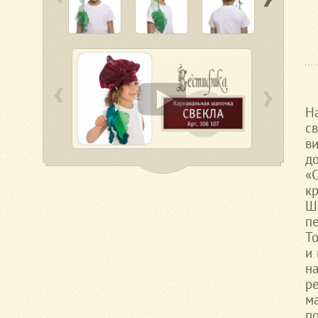
Н
с
в
д
«
к
Ш
п
Т
и 
н
р
м
п