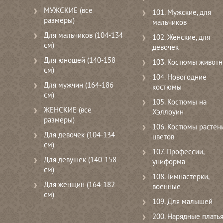
МУЖСКИЕ (все
101. Мужские, для
размеры)
мальчиков
Для мальчиков (104-134
102. Женские, для
см)
девочек
Для юношей (140-158
103. Костюмы живот
см)
104. Новогодние
Для мужчин (164-186
костюмы
см)
105. Костюмы на
ЖЕНСКИЕ (все
Хэллоуин
размеры)
106. Костюмы растени
Для девочек (104-134
цветов
см)
107. Профессии,
Для девушек (140-158
униформа
см)
108. Гимнастерки,
Для женщин (164-182
военные
см)
109. Для малышей
200. Нарядные плать