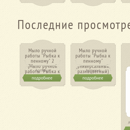
Последние просмотр
Мыло ручной
Мыло ручной
работы "Рыбка к
работы "Рыбка к
пенному" 2
пенному"
(Мыло ручной
(универсальный,
Артикул
Артикул
работы "Рыбка к
разноцветный)
пенному" 2)
подробнее
подробнее