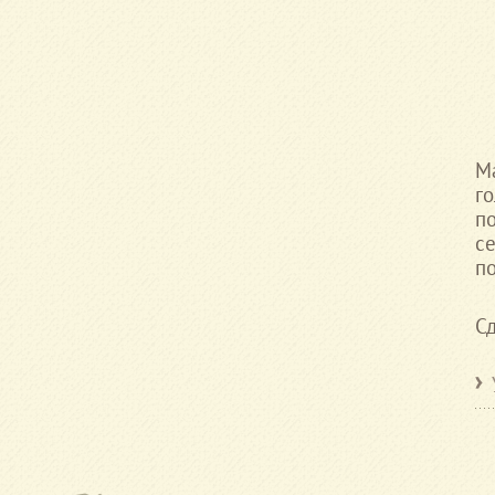
М
г
п
с
по
Сд