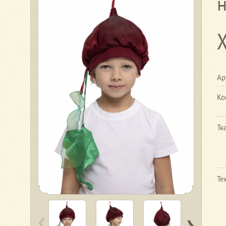
Ар
Ко
Тк
Те