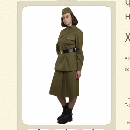
Ар
Ко
Тк
Те