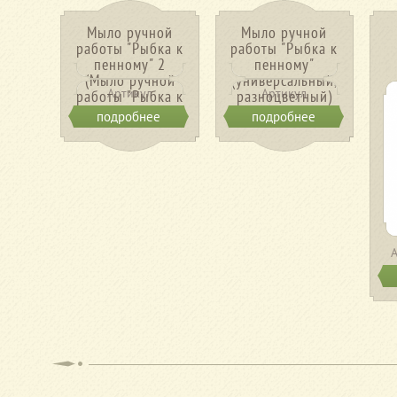
Мыло ручной
Мыло ручной
работы "Рыбка к
работы "Рыбка к
пенному" 2
пенному"
(Мыло ручной
(универсальный,
Артикул
Артикул
работы "Рыбка к
разноцветный)
пенному" 2)
подробнее
подробнее