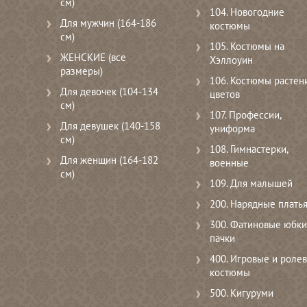
см)
104. Новогодние
Для мужчин (164-186
костюмы
см)
105. Костюмы на
ЖЕНСКИЕ (все
Хэллоуин
размеры)
106. Костюмы растени
Для девочек (104-134
цветов
см)
107. Профессии,
Для девушек (140-158
униформа
см)
108. Гимнастерки,
Для женщин (164-182
военные
см)
109. Для малышей
200. Нарядные плать
300. Фатиновые юбки
пачки
400. Игровые и роле
костюмы
500. Кигуруми